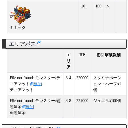
10
100
○
ミミック
エリアボス
エ
HP
初回撃破報酬
リ
ア
File not found: モンスター/テ
3-4
220000
スタミナポーシ
ィアマット
ョン・ハーフx1
[添付]
ティアマット
個
File not found: モンスター/覇
3-8
221000
ジュエルx100個
瞳皇帝
[添付]
覇瞳皇帝