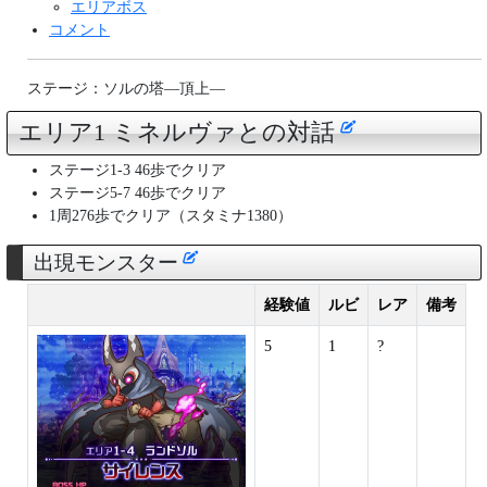
エリアボス
コメント
ステージ：ソルの塔―頂上―
エリア1 ミネルヴァとの対話
ステージ1-3 46歩でクリア
ステージ5-7 46歩でクリア
1周276歩でクリア（スタミナ1380）
出現モンスター
経験値
ルビ
レア
備考
5
1
?