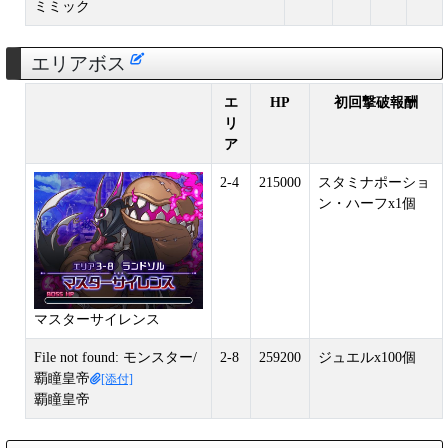
ミミック
エリアボス
エ
HP
初回撃破報酬
リ
ア
2-4
215000
スタミナポーショ
ン・ハーフx1個
マスターサイレンス
File not found: モンスター/
2-8
259200
ジュエルx100個
覇瞳皇帝
[添付]
覇瞳皇帝