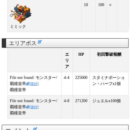
10
100
○
ミミック
エリアボス
エ
HP
初回撃破報酬
リ
ア
File not found: モンスター/
4-4
225000
スタミナポーショ
覇瞳皇帝
ン・ハーフx1個
[添付]
覇瞳皇帝
File not found: モンスター/
4-8
271200
ジュエルx100個
覇瞳皇帝
[添付]
覇瞳皇帝