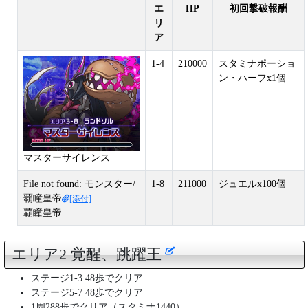
エ
HP
初回撃破報酬
リ
ア
1-4
210000
スタミナポーショ
ン・ハーフx1個
マスターサイレンス
File not found: モンスター/
1-8
211000
ジュエルx100個
覇瞳皇帝
[添付]
覇瞳皇帝
エリア2 覚醒、跳躍王
ステージ1-3 48歩でクリア
ステージ5-7 48歩でクリア
1周288歩でクリア（スタミナ1440）