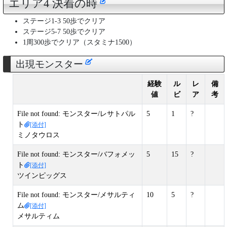
エリア4 決着の時
ステージ1-3 50歩でクリア
ステージ5-7 50歩でクリア
1周300歩でクリア（スタミナ1500）
出現モンスター
経験
ル
レ
備
値
ビ
ア
考
File not found: モンスター/レサトパル
5
1
?
ト
[添付]
ミノタウロス
File not found: モンスター/バフォメッ
5
15
?
ト
[添付]
ツインピッグス
File not found: モンスター/メサルティ
10
5
?
ム
[添付]
メサルティム