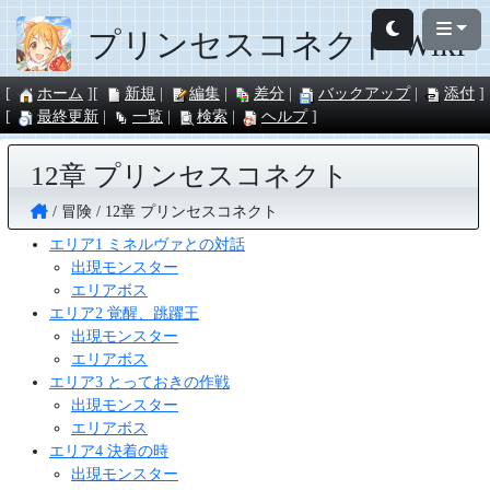
プリンセスコネクト Wiki
ホーム
新規
編集
差分
バックアップ
添付
最終更新
一覧
検索
ヘルプ
12章 プリンセスコネクト
冒険
12章 プリンセスコネクト
エリア1 ミネルヴァとの対話
出現モンスター
エリアボス
エリア2 覚醒、跳躍王
出現モンスター
エリアボス
エリア3 とっておきの作戦
出現モンスター
エリアボス
エリア4 決着の時
出現モンスター